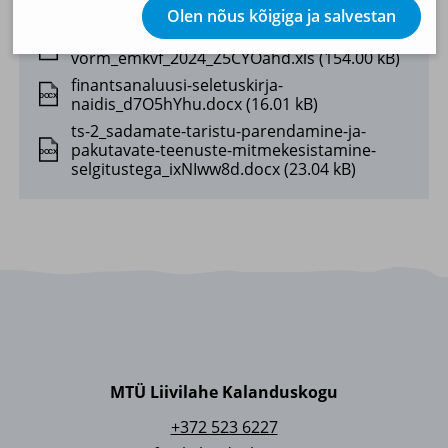
Kasutame tehnilisi küpsiseid, mis on vajalikud veebi
DOCX
(19.75 kB)
Olen nõus kõigiga ja salvestan
toimimiseks. Seadusega lubatud kohustuslikud
ehituse-hinnapakkumuse-
küpsised.
XLS
vorm_emkvf_2024_Z5CYOahd.xls (154.00 kB)
finantsanaluusi-seletuskirja-
Olen nõus statistika küpsistega. Võimaldavad jälgida
DOCX
naidis_d7O5hYhu.docx (16.01 kB)
näiteks veebiliiklust.
ts-2_sadamate-taristu-parendamine-ja-
pakutavate-teenuste-mitmekesistamine-
Olen nõus ja salvestan
DOCX
selgitustega_ixNIww8d.docx (23.04 kB)
MTÜ Liivilahe Kalanduskogu
+372 523 6227