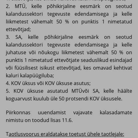
2. MTÜ, kelle põhikirjaline eesmärk on seotud
kalandussektori tegevuste edendamisega ja kelle
liikmetest vähemalt 50 % on punktis 1 nimetatud
ettevõtjad;
3. SA, kelle põhikirjaline eesmärk on seotud
kalandussektori tegevuste edendamisega ja kelle
juhatuse või nõukogu liikmetest vähemalt 50 % on
punktis 1 nimetatud ettevõtjate seaduslikud esindajad
või füüsilisest isikust ettevõtjad, kes omavad kehtivat
kaluri kalapüügiluba;
4. KOV üksus või KOV üksuse asutus;
5. KOV üksuse asutatud MTÜvõi SA, kelle häälte
koguarvust kuulub üle 50 protsendi KOV üksusele.
Piirkonnas uuendamist vajavate kalasadamate
nimistu on toodud lisas 11.6.
T
aotlusvoorus eraldatakse toetust ühele taotlejale: