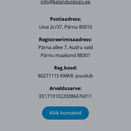
info@kalanduskogu.ee
Postiaadress:
Liiva 2c/37, Pärnu 80010
Registreerimisaadress:
Pärna allee 7, Audru vald
Pärnu maakond 88301
Reg.kood:
80271115 KMKR: puudub
Arveldusarve:
EE171010220086676011
Kõik kontaktid