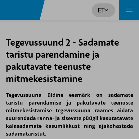
Navigeeri sisusse
ET

Tegevussuund 2 - Sadamate
taristu parendamine ja
pakutavate teenuste
mitmekesistamine
Tegevussuuna üldine eesmärk on sadamate
taristu parendamise ja pakutavate teenuste
mitmekesistamise tegevussuuna raames aidata
suurendada ranna- ja sisevete püügil kasutatavate
kalasadamate kasumlikkust ning ajakohastada
sadamataristut.