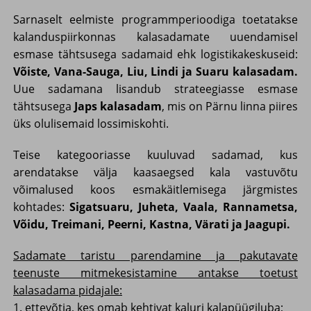
Sarnaselt eelmiste programmperioodiga toetatakse
kalanduspiirkonnas kalasadamate uuendamisel
esmase tähtsusega sadamaid ehk logistikakeskuseid:
Võiste, Vana-Sauga, Liu, Lindi ja Suaru kalasadam.
Uue sadamana lisandub strateegiasse esmase
tähtsusega
Japs kalasadam
, mis on Pärnu linna piires
üks olulisemaid lossimiskohti.
Teise kategooriasse kuuluvad sadamad, kus
arendatakse välja kaasaegsed kala vastuvõtu
võimalused koos esmakäitlemisega järgmistes
kohtades:
Sigatsuaru, Juheta, Vaala, Rannametsa,
Võidu, Treimani, Peerni, Kastna, Värati ja Jaagupi.
Sadamate taristu parendamine ja pakutavate
teenuste mitmekesistamine antakse toetust
kalasadama pidajale:
1. ettevõtja, kes omab kehtivat kaluri kalapüügiluba;